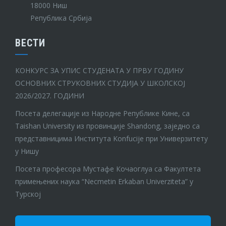
18000 Ниш
Република Србија
ВЕСТИ
КОНКУРС ЗА УПИС СТУДЕНАТА У ПРВУ ГОДИНУ
ОСНОВНИХ СТРУКОВНИХ СТУДИЈА У ШКОЛСКОЈ
2026/2027. ГОДИНИ
Посета делегације из Народне Републике Кине, са
Taishan University из провинције Shandong, заједно са
представницима Института Konfucije при Универзитету
у Нишу
Посета професора Мустафе Кочаоглуа са Факултета
примењених наука “Necmetin Erkaban Univerziteta” у
Турској