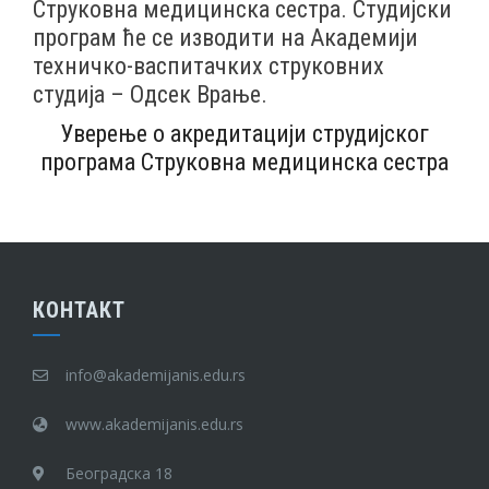
Струковна медицинска сестра. Студијски
програм ће се изводити на Академији
техничко-васпитачких струковних
студија – Одсек Врање.
Уверење о акредитацији струдијског
програма Струковна медицинска сестра
КОНТАКТ
info@akademijanis.edu.rs
www.akademijanis.edu.rs
Београдска 18