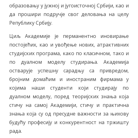
образовању у јужној и југоисточној Србији, као и
да прошири подручје свог деловања на целу
Републику Србију.
Циљ Академије је перманентно иновирање
постојећих, као и увођење нових, атрактивних
студијских програма, како по класичном, тако и
по дуалном моделу студирања. Академија
остварује успешну сарадњу са привредом,
бројним домаћим и иностраним фирмама у
којима наши студенти који студирају по
дуалном моделу, поред теоријских знања која
стичу на самој Академији, стичу и практична
знања која су од пресудне важности за њихову
будућу професију и конкурентност на тржишту
рада.