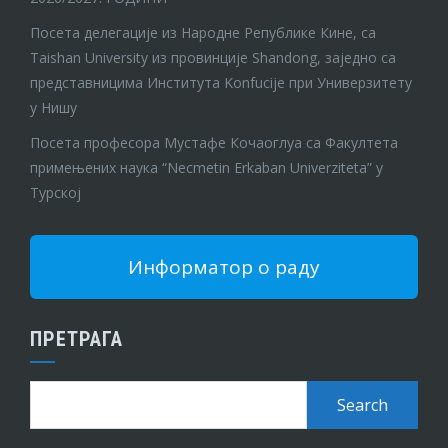
Посета делегације из Народне Републике Кине, са
Taishan University из провинције Shandong, заједно са
представницима Института Konfucije при Универзитету
у Нишу
Посета професора Мустафе Кочаоглуа са Факултета
примењених наука “Necmetin Erkaban Univerziteta” у
Турској
Информатор о раду
ПРЕТРАГА