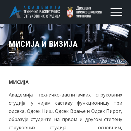
МИСИЈА И ВИЗИЈА
МИСИЈА
Академија техничко-васпитачких струковних
студија, у чијем саставу функционишу три
одсека, Одсек Ниш, Одсек Врање и Одсек Пирот,
образује студенте на првом и другом степену
струковних студија – основним,