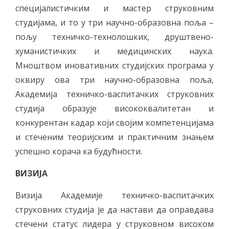
специјалистичким и мастер струковним
студијама, и то у три научно-образовна поља –
пољу техничко-технолошких, друштвено-
хуманистичких и медицинских наука.
Мноштвом иновативних студијских програма у
оквиру ова три научно-образовна поља,
Академија техничко-васпитачких струковних
студија образује висококвалитетан и
конкурентан кадар који својим компетенцијама
и стеченим теоријским и практичним знањем
успешно корача ка будућности.
ВИЗИЈА
Визија Академије техничко-васпитачких
струковних студија је да настави да оправдава
стечени статус лидера у струковном високом