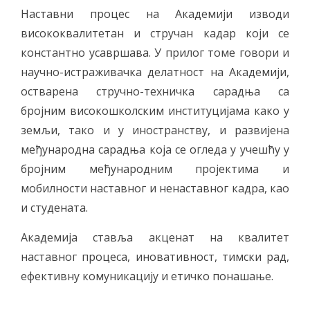
Наставни процес на Академији изводи
висококвалитетан и стручан кадар који се
константно усавршава. У прилог томе говори и
научно-истраживачка делатност на Академији,
остварена стручно-техничка сарадња са
бројним високошколским институцијама како у
земљи, тако и у иностранству, и развијена
међународна сарадња која се огледа у учешћу у
бројним међународним пројектима и
мобилности наставног и ненаставног кадра, као
и студената.
Академија ставља акценат на квалитет
наставног процеса, иновативност, тимски рад,
ефективну комуникацију и етичко понашање.