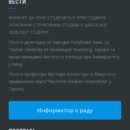
ВЕСТИ
КОНКУРС ЗА УПИС СТУДЕНАТА У ПРВУ ГОДИНУ
ОСНОВНИХ СТРУКОВНИХ СТУДИЈА У ШКОЛСКОЈ
2026/2027. ГОДИНИ
Посета делегације из Народне Републике Кине, са
Taishan University из провинције Shandong, заједно са
представницима Института Konfucije при Универзитету
у Нишу
Посета професора Мустафе Кочаоглуа са Факултета
примењених наука “Necmetin Erkaban Univerziteta” у
Турској
Информатор о раду