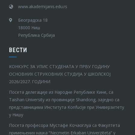
www.akademijanis.edu.rs
Београдска 18
18000 Ниш
Република Србија
ВЕСТИ
КОНКУРС ЗА УПИС СТУДЕНАТА У ПРВУ ГОДИНУ
ОСНОВНИХ СТРУКОВНИХ СТУДИЈА У ШКОЛСКОЈ
2026/2027. ГОДИНИ
Посета делегације из Народне Републике Кине, са
Taishan University из провинције Shandong, заједно са
представницима Института Konfucije при Универзитету
у Нишу
Посета професора Мустафе Кочаоглуа са Факултета
примењених наука “Necmetin Erkaban Univerziteta” у