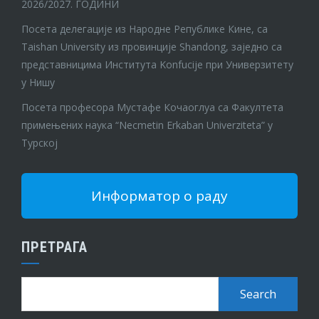
2026/2027. ГОДИНИ
Посета делегације из Народне Републике Кине, са
Taishan University из провинције Shandong, заједно са
представницима Института Konfucije при Универзитету
у Нишу
Посета професора Мустафе Кочаоглуа са Факултета
примењених наука “Necmetin Erkaban Univerziteta” у
Турској
Информатор о раду
ПРЕТРАГА