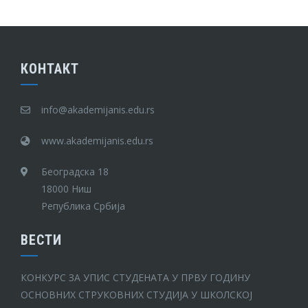
КОНТАКТ
info@akademijanis.edu.rs
www.akademijanis.edu.rs
Београдска 18
18000 Ниш
Република Србија
ВЕСТИ
КОНКУРС ЗА УПИС СТУДЕНАТА У ПРВУ ГОДИНУ
ОСНОВНИХ СТРУКОВНИХ СТУДИЈА У ШКОЛСКОЈ