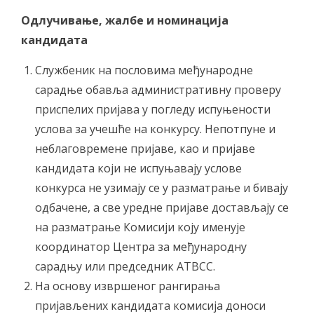
Одлучивање, жалбе и номинација
кандидата
Службеник на пословима међународне
сарадње обавља административну проверу
приспелих пријава у погледу испуњености
услова за учешће на конкурсу. Непотпуне и
неблаговремене пријаве, као и пријаве
кандидата који не испуњавају услове
конкурса не узимају се у разматрање и бивају
одбачене, а све уредне пријаве достављају се
на разматрање Комисији коју именује
координатор Центра за међународну
сарадњу или председник АТВСС.
На основу извршеног рангирања
пријављених кандидата комисија доноси