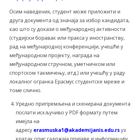
Осим наведених, студент може приложити и
друга документа од значаја за избор кандидата,
као што су докази о међународној активности
(студијски боравак или пракса у иностранству,
рад на међународној конференцији, учешће у
међународном пројекту, награда на
међународном стручном, уметничком или
спортском такмичењу, итд.) или учешћу у раду
локалног огранка Ерасмус студентске мреже и
томе слично.
Уредно припремљена и скенирана документа
послати искључиво у PDF формату путем
имејла на
адресу
erasmuska1@akademijanis.edu.rs
уз
кратак опис садржаја пријаве и информацију