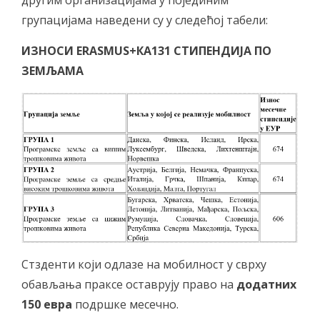
другим организацијама у појединим
групацијама наведени су у следећој табели:
ИЗНОСИ ЕRASMUS+КА131 СТИПЕНДИЈА ПО
ЗЕМЉАМА
Стзденти који одлазе на мобилност у сврху
обављања праксе оставрују право на
додатних
150 евра
подршке месечно.