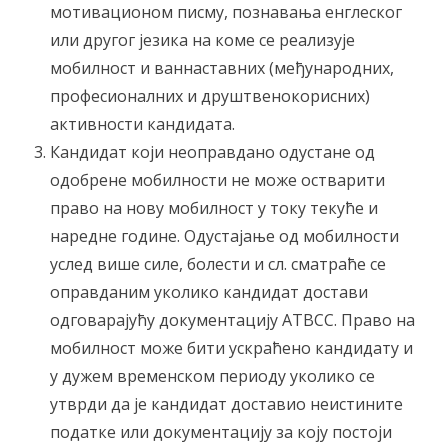
мотивационом писму, познавања енглеског
или другог језика на коме се реализује
мобилност и ваннаставних (међународних,
професионалних и друштвенокорисних)
активности кандидата.
Кандидат који неоправдано одустaне од
одобрене мобилности не може остварити
право на нову мобилност у току текуће и
наредне године. Одустајање од мобилности
услед више силе, болести и сл. сматраће се
оправданим уколико кандидат достави
одговарајућу документацију АТВСС. Право на
мобилност може бити ускраћено кандидату и
у дужем временском периоду уколико се
утврди да је кандидат доставио неистините
податке или документацију за коју постоји