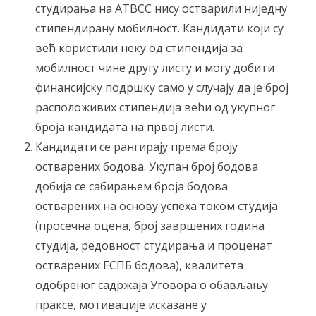
студирања на АТВСС нису остварили ниједну
стипендирану мобилност. Кандидати који су
већ користили неку од стипендија за
мобилност чине другу листу и могу добити
финансијску подршку само у случају да је број
расположивих стипендија већи од укупног
броја кандидата на првој листи.
Кандидати се рангирају према броју
остварених бодова. Укупан број бодова
добија се сабирањем броја бодова
остварених на основу успеха током студија
(просечна оцена, број завршених година
студија, редовност студирања и проценат
остварених ЕСПБ бодова), квалитета
одобреног садржаја Уговора о обављању
праксе, мотивације исказанe у