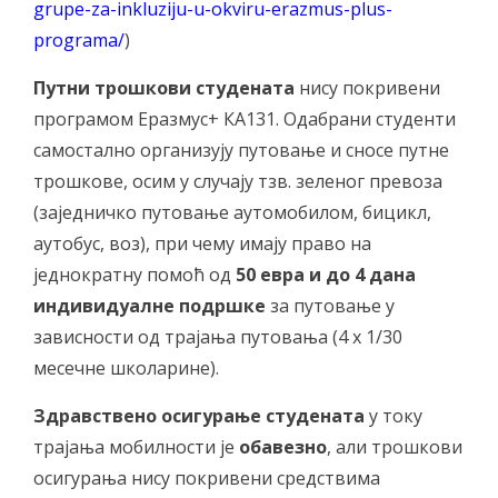
grupe-za-inkluziju-u-okviru-erazmus-plus-
programa/
)
Путни трошкови студената
нису покривени
програмом Еразмус+ КА131. Одабрани студенти
самостално организују путовање и сносе путне
трошкове, осим у случају тзв. зеленог превоза
(заједничко путовање аутомобилом, бицикл,
аутобус, воз), при чему имају право на
једнократну помоћ од
50 евра и до 4 дана
индивидуалне подршке
за путовање у
зависности од трајања путовања (4 x 1/30
месечне школарине).
Здравствено осигурање студената
у току
трајања мобилности је
обавезно
, али трошкови
осигурања нису покривени средствима