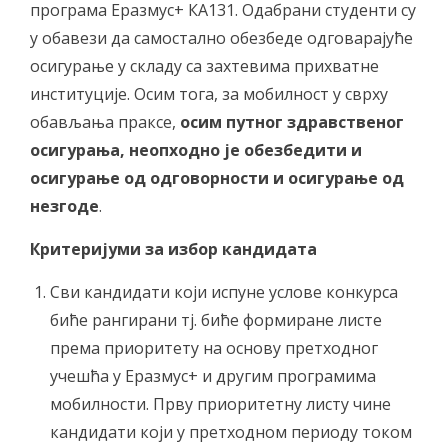
програма Еразмус+ КА131. Одабрани студенти су
у обавези да самостално обезбеде одговарајуће
осигурање у складу са захтевима прихватне
институције. Осим тога, за мобилност у сврху
обављања праксе,
осим путног здравственог
осигурања, неопходно је обезбедити и
осигурање од одговорности и осигурање од
незгоде
.
Критеријуми за избор кандидата
Сви кандидати који испуне услове конкурса
биће рангирани тј. биће формиране листе
према приоритету на основу претходног
учешћа у Еразмус+ и другим програмима
мобилности. Прву приоритетну листу чине
кандидати који у претходном периоду током