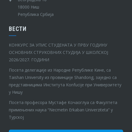
18000 Ниш
Република Србија
ВЕСТИ
КОНКУРС ЗА УПИС СТУДЕНАТА У ПРВУ ГОДИНУ
ОСНОВНИХ СТРУКОВНИХ СТУДИЈА У ШКОЛСКОЈ
2026/2027. ГОДИНИ
Посета делегације из Народне Републике Кине, са
Taishan University из провинције Shandong, заједно са
представницима Института Konfucije при Универзитету
у Нишу
Посета професора Мустафе Кочаоглуа са Факултета
примењених наука “Necmetin Erkaban Univerziteta” у
Турској