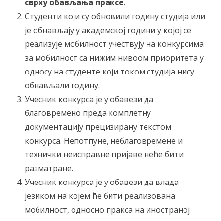
сврху обављања праксе
.
Студенти који су обновили годину студија или
је обнављају у академској години у којој се
реализује мобилност учествују на конкурсима
за мобилност са нижим нивоом приоритета у
односу на студенте који током студија нису
обнављали годину.
Учесник конкурса је у обавези да
благовремено преда комплетну
документацију прецизирану текстом
конкурса. Непотпуне, неблаговремене и
технички неисправне пријаве неће бити
разматране.
Учесник конкурса је у обавези да влада
језиком на којем ће бити реализована
мобилност, односно пракса на иностраној