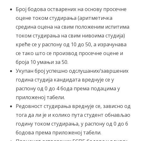
Број бодова остварених на основу просечне
оцене током студирања (аритметичка
средина оцена на свим положеним испитима
током студирања на свим нивоима студија)
креће се у распону од 10 до 50, а израчунава
се тако што се производ просечне оцене и
броја 10 умањи за 50.
Укупан број успешно одслушаних/завршених
година студија кандидата вреднује се у
распону од 0 до 4 бода према подацима у
приложеној табели.
Редовност студирања вреднује се, зависно од
тога да ли је и колико пута студент обнављао
годину током студирања, у распону од 0 до 6
бодова према приложеној табели.