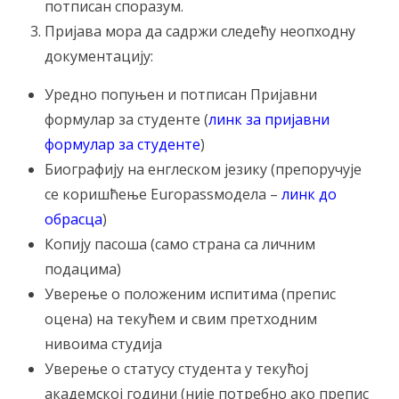
потписан споразум.
Пријава мора да садржи следећу неопходну
документацију:
Уредно попуњен и потписан Пријавни
формулар за студенте (
линк за пријавни
формулар за студенте
)
Биографију на енглеском језику (препоручује
се коришћење Europassмодела –
линк до
обрасца
)
Копију пасоша (само страна са личним
подацима)
Уверење о положеним испитима (препис
оцена) на текућем и свим претходним
нивоима студија
Уверење о статусу студента у текућој
академској години (није потребно ако препис