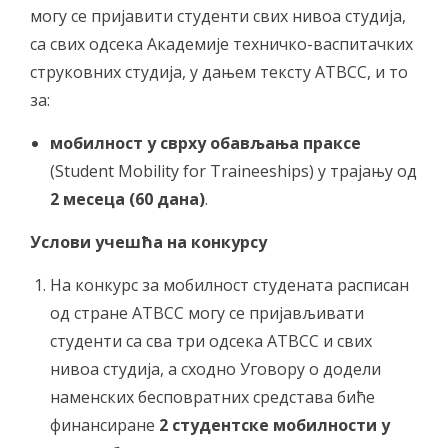
могу се пријавити студенти свих нивоа студија,
са свих одсека Академије техничко-васпитачких
струковних студија, у дањем тексту АТВСС, и то
за:
мобилност у сврху обављања праксе
(Student Mobility for Traineeships) у трајању од
2 месеца (60 дана)
.
Услови учешћа на конкурсу
На конкурс за мобилност студената расписан
од стране АТВСС могу се пријављивати
студенти са сва три одсека АТВСС и свих
нивоа студија, а сходно Уговору о додели
наменских бесповратних средстава биће
финансиране
2 студентске мобилности у