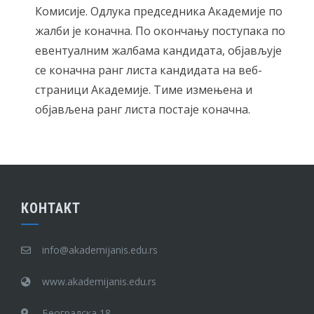
Комисије. Одлука председника Академије по
жалби је коначна. По окончању поступака по
евентуалним жалбама кандидата, објављује
се коначна ранг листа кандидата на веб-
страници Академије. Тиме измењена и
објављена ранг листа постаје коначна.
КОНТАКТ
info@akademijanis.edu.rs
www.akademijanis.edu.rs
Београдска 18