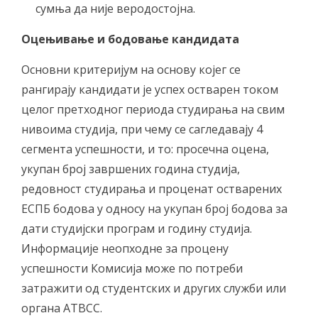
сумња да није веродостојна.
Оцењивање и бодовање кандидата
Основни критеријум на основу којег се
рангирају кандидати је успех остварен током
целог претходног периода студирања на свим
нивоима студија, при чему се сагледавају 4
сегмента успешности, и то: просечна оцена,
укупан број завршених година студија,
редовност студирања и проценат остварених
ЕСПБ бодова у односу на укупан број бодова за
дати студијски програм и годину студија.
Информације неопходне за процену
успешности Комисија може по потреби
затражити од студентских и других служби или
органа АТВСС.