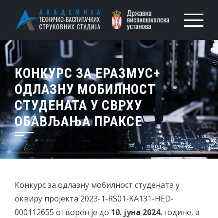
КОНКУРС ЗА ЕРАЗМУС+
ОДЛАЗНУ МОБИЛНОСТ
СТУДЕНАТА У СВРХУ
ОБАВЉАЊА ПРАКСЕ
Конкурс за одлазну мобилност студената у
оквиру пројекта 2023-1-RS01-KA131-HED-
000112655 отворен је до
10. јуна 2024.
године, а