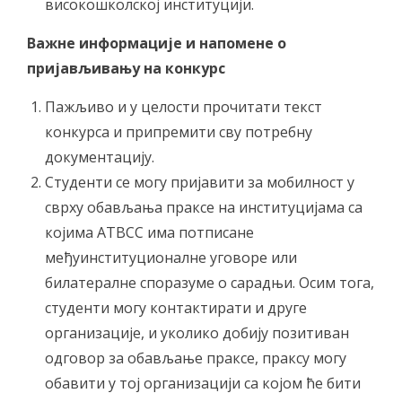
високошколској институцији.
Важне информације и напомене о
пријављивању на конкурс
Пажљиво и у целости прочитати текст
конкурса и припремити сву потребну
документацију.
Студенти се могу пријавити за мобилност у
сврху обављања праксе на институцијама са
којима АТВСС има потписане
међуинституционалне уговоре или
билатералне споразуме о сарадњи. Осим тога,
студенти могу контактирати и друге
организације, и уколико добију позитиван
одговор за обављање праксе, праксу могу
обавити у тој организацији са којом ће бити