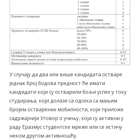
У случају да два или више кандидата остваре
једнак број бодова предност ће имати
кандидати који су остварили бољи успех у току
студирања, који долазе са одсека са мањим
бројем остварених мобилности, који приложе
садржајнији Уговор о учењу, који су активни у
раду Еразмус студентске мреже или се истичу
неком другом активношћу.