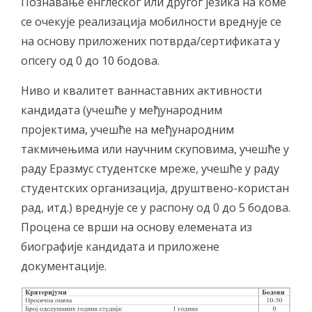
Познавање енглеског или другог језика на коме
се очекује реализација мобилности вреднује се
на основу приложених потврда/сертификата у
опсегу од 0 до 10 бодова.
Ниво и квалитет ваннаставних активности
кандидата (учешће у међународним
пројектима, учешће на међународним
такмичењима или научним скуповима, учешће у
раду Еразмус студентске мреже, учешће у раду
студентских организација, друштвено-користан
рад, итд.) вреднује се у распону од 0 до 5 бодова.
Процена се врши на основу елемената из
биографије кандидата и приложене
документације.