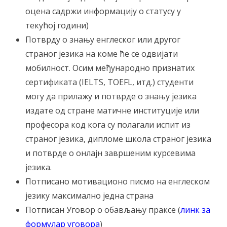
оцена садржи информацију о статусу у
текућој години)
Потврду о знању енглеског или другог
страног језика на коме ће се одвијати
мобилност. Осим међународно признатих
сертификата (IELTS, TOEFL, итд.) студенти
могу да прилажу и потврде о знању језика
издате од стране матичне институције или
професора код кога су полагали испит из
страног језика, дипломе школа страног језика
и потврде о онлајн завршеним курсевима
језика.
Потписано мотивационо писмо на енглеском
језику максимално једна страна
Потписан Уговор о обављању праксе (
линк за
формулар уговора
)