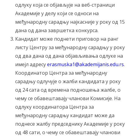
одлуку која се објављује на веб-страници
Академије у делу који се односи на
међународну сарадњу најкасније у року од 15
дана од дана завршетка конкурса.
Кандидат може поднети приговор на ранг
листу Центру за међународну сарадњу у року
од два дана од дана објављивања одлуке на
имејл адресу
erasmuska1@akadеmijanis.edu.rs
.
Координатор Центра за међународну
сарадњу одлучује о жалби кандидата у року
од 24 сата од времена подношења жалбе, о
чему се обавештавају чланови Комисије. На
одлуку координатора Центра за
међународну сарадњу кандидат може да
поднесе жалбу председнику Академије у року
од 48 сати, о чему се обавештавају чланови