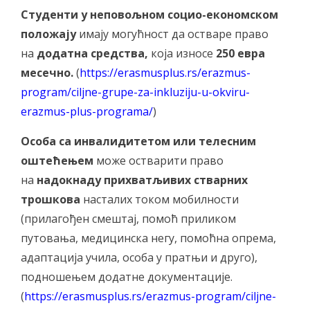
Студенти у неповољном социо-економском
положају
имају могућност да остваре право
на
додатна средства,
која износе
250 евра
месечно.
(
https://erasmusplus.rs/erazmus-
program/ciljne-grupe-za-inkluziju-u-okviru-
erazmus-plus-programa/
)
Особа са инвалидитетом или телесним
оштећењем
може остварити право
на
надокнаду прихватљивих стварних
трошкова
насталих током мобилности
(прилагођен смештај, помоћ приликом
путовања, медицинскa негу, помоћнa опремa,
адаптацијa учила, особa у пратњи и друго),
подношењем додатне документације.
(
https://erasmusplus.rs/erazmus-program/ciljne-