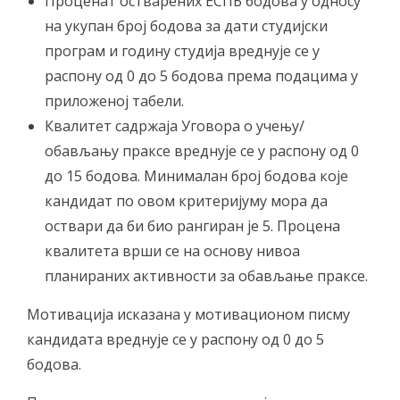
Проценат остварених ЕСПБ бодова у односу
на укупан број бодова за дати студијски
програм и годину студија вреднује се у
распону од 0 до 5 бодова према подацима у
приложеној табели.
Квалитет садржаја Уговора о учењу/
обављању праксе вреднује се у распону од 0
до 15 бодова. Минималан број бодова које
кандидат по овом критеријуму мора да
оствари да би био рангиран је 5. Процена
квалитета врши се на основу нивоа
планираних активности за обављање праксе.
Мотивација исказана у мотивационом писму
кандидата вреднује се у распону од 0 до 5
бодова.