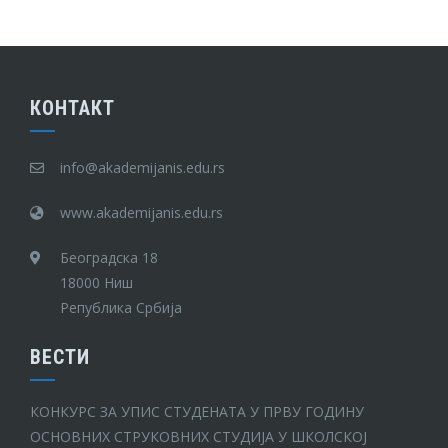
КОНТАКТ
info@akademijanis.edu.rs
www.akademijanis.edu.rs
Београдска 18
18000 Ниш
Република Србија
ВЕСТИ
КОНКУРС ЗА УПИС СТУДЕНАТА У ПРВУ ГОДИНУ
ОСНОВНИХ СТРУКОВНИХ СТУДИЈА У ШКОЛСКОЈ