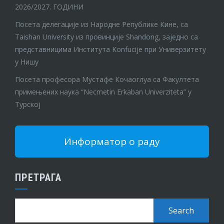
2026/2027. ГОДИНИ
Посета делегације из Народне Републике Кине, са
Taishan University из провинције Shandong, заједно са
представницима Института Konfucije при Универзитету
у Нишу
Посета професора Мустафе Кочаоглуа са Факултета
примењених наука “Necmetin Erkaban Univerziteta” у
Турској
Информатор о раду
ПРЕТРАГА