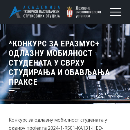
*КОНКУРС ЗА ЕРАЗМУС+
ОДЛАЗНУ МОБИЛНОСТ
СТУДЕНАТА У СВРХУ
СТУДИРАЊА И ОБАВЉАЊА
ПРАКСЕ
Конкурс за одлазну мобилност студената у
оквиру пројекта 2024-1-RS01-KA131-HED-