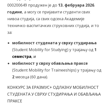
000200649 продужен је до
13. фебруара
2026
.
године
, а могу се пријавити студенти свих
нивоа студија, са свих одсека Академије
техничко-васпитачких струковних студија, и то
за:
мобилност студената у сврху студирања
(Student Mobility for Studying) у трајању од
1
семестра
, и
мобилност у сврху обављања праксе
(Student Mobility for Traineeships) у трајању од
2
месеца (60 дана).
КОНКУРС ЗА ЕРАЗМУС+ ОДЛАЗНУ МОБИЛНОСТ
СТУДЕНАТА У СВРХУ СТУДИРАЊА И ОБАВЉАЊА
ПРАКСЕ