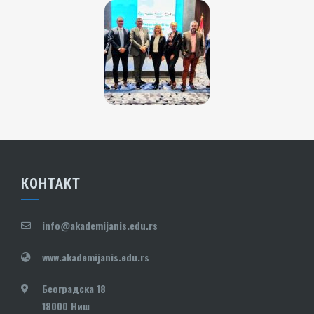
КОНТАКТ
info@akademijanis.edu.rs
www.akademijanis.edu.rs
Београдска 18
18000 Ниш