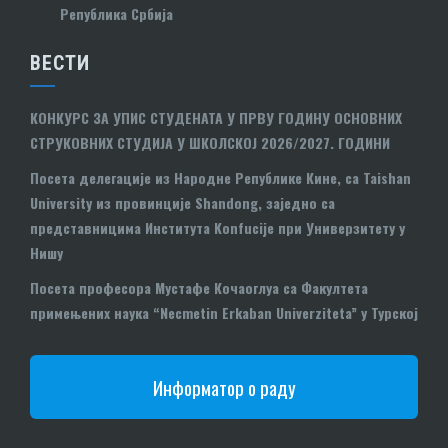
Република Србија
ВЕСТИ
КОНКУРС ЗА УПИС СТУДЕНАТА У ПРВУ ГОДИНУ ОСНОВНИХ
СТРУКОВНИХ СТУДИЈА У ШКОЛСКОЈ 2026/2027. ГОДИНИ
Посета делегације из Народне Републике Кине, са Taishan
University из провинције Shandong, заједно са
представницима Института Konfucije при Универзитету у
Нишу
Посета професора Мустафе Кочаоглуа са Факултета
примењених наука “Necmetin Erkaban Univerziteta” у Турској
Информатор о раду