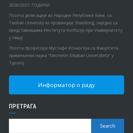
2026/2027. ГОДИНИ
Посета делегације из Народне Републике Кине, са
Taishan University из провинције Shandong, заједно са
представницима Института Konfucije при Универзитету
у Нишу
Посета професора Мустафе Кочаоглуа са Факултета
примењених наука “Necmetin Erkaban Univerziteta” у
Турској
Информатор о раду
ПРЕТРАГА