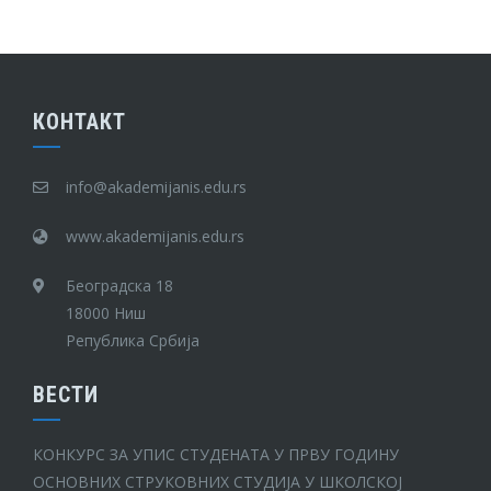
КОНТАКТ
info@akademijanis.edu.rs
www.akademijanis.edu.rs
Београдска 18
18000 Ниш
Република Србија
ВЕСТИ
КОНКУРС ЗА УПИС СТУДЕНАТА У ПРВУ ГОДИНУ
ОСНОВНИХ СТРУКОВНИХ СТУДИЈА У ШКОЛСКОЈ