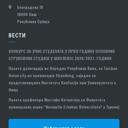
Београдска 18
18000 Ниш
Република Србија
ВЕСТИ
КОНКУРС ЗА УПИС СТУДЕНАТА У ПРВУ ГОДИНУ ОСНОВНИХ
СТРУКОВНИХ СТУДИЈА У ШКОЛСКОЈ 2026/2027. ГОДИНИ
Посета делегације из Народне Републике Кине, са Taishan
University из провинције Shandong, заједно са
представницима Института Konfucije при Универзитету у
Нишу
Посета професора Мустафе Кочаоглуа са Факултета
примењених наука “Necmetin Erkaban Univerziteta” у Турској