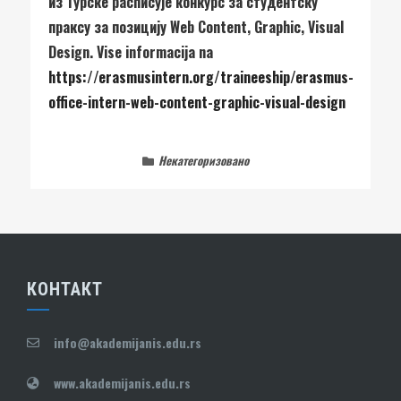
из Турске расписује конкурс за студентску
праксу за позицију Web Content, Graphic, Visual
Design. Vise informacija na
https://erasmusintern.org/traineeship/erasmus-
office-intern-web-content-graphic-visual-design
Некатегоризовано
КОНТАКТ
info@akademijanis.edu.rs
www.akademijanis.edu.rs