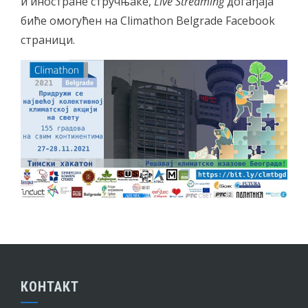
и иностране стручњаке,
Live Streaming
догађаја
биће омогућен на Climathon Belgrade Facebook
страници.
КОНТАКТ