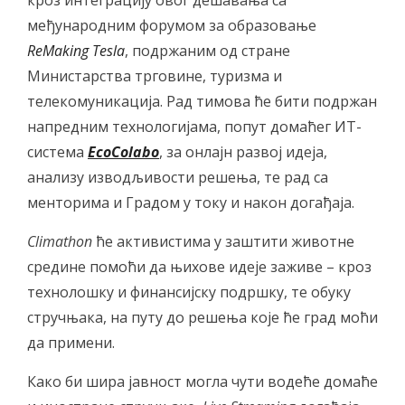
кроз интеграцију овог дешавања са
међународним форумом за образовање
ReMaking
Tesla
, подржаним од стране
Министарства трговине, туризма и
телекомуникација. Рад тимова ће бити подржан
напредним технологијама, попут домаћег ИТ-
система
EcoColabo
, за онлајн развој идеја,
анализу изводљивости решења, те рад са
менторима и Градом у току и након догађаја.
Climathon
ће активистима у заштити животне
средине помоћи да њихове идеје заживе – кроз
технолошку и финансијску подршку, те обуку
стручњака, на путу до решења које ће град моћи
да примени.
Како би шира јавност могла чути водеће домаће