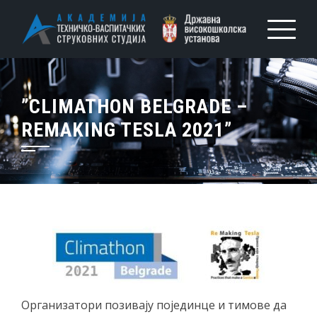
”CLIMATHON BELGRADE –
REMAKING TESLA 2021”
Организатори позивају појединце и тимове да