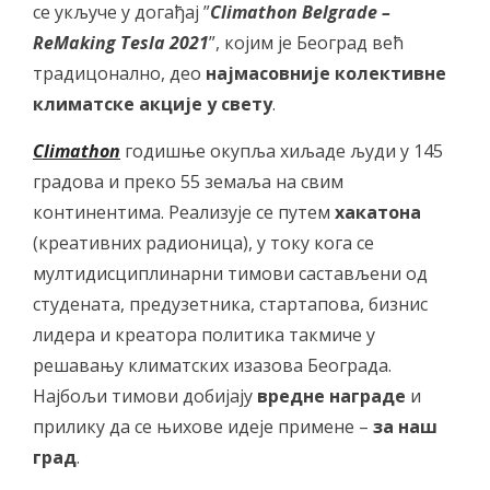
се укључе у догађај ”
Climathon
Belgrade –
ReMaking Tesla 2021
”, којим је Београд већ
традицонално, део
најмасовнијe колективнe
климатскe акцијe у свету
.
Climathon
годишње окупља хиљаде људи у 145
градова и преко 55 земаља на свим
континентима. Реализује се путем
хакатона
(креативних радионица), у току кога се
мултидисциплинарни тимови састављени од
студената, предузетника, стартапова, бизнис
лидера и креатора политика такмиче у
решавању климатских изазова Београда.
Најбољи тимови добијају
вредне награде
и
прилику да се њихове идеје примене –
за наш
град
.