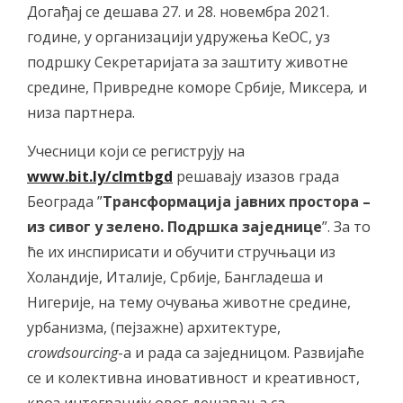
Догађај се дешава 27. и 28. новембра 2021.
године, у организацији удружења КеОС, уз
подршку Секретаријата за заштиту животне
средине, Привредне коморе Србије, Миксера
,
и
низа партнера.
Учесници који се региструју на
www.bit.ly/clmtbgd
решавају изазов града
Београда ”
Трансформација
јавних
простора
–
из сивог у зелено. Подршка заједнице
”. За то
ће их инспирисати и обучити стручњаци из
Холандије, Италије, Србије, Бангладеша и
Нигерије, на тему очувања животне средине,
урбанизма, (пејзажне) архитектуре,
crowdsourcing
-а и рада са заједницом. Развијаће
се и колективна иновативност и креативност,