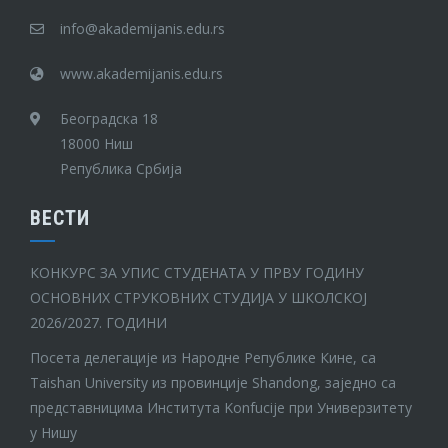
info@akademijanis.edu.rs
www.akademijanis.edu.rs
Београдска 18
18000 Ниш
Република Србија
ВЕСТИ
КОНКУРС ЗА УПИС СТУДЕНАТА У ПРВУ ГОДИНУ
ОСНОВНИХ СТРУКОВНИХ СТУДИЈА У ШКОЛСКОЈ
2026/2027. ГОДИНИ
Посета делегације из Народне Републике Кине, са
Taishan University из провинције Shandong, заједно са
представницима Института Konfucije при Универзитету
у Нишу