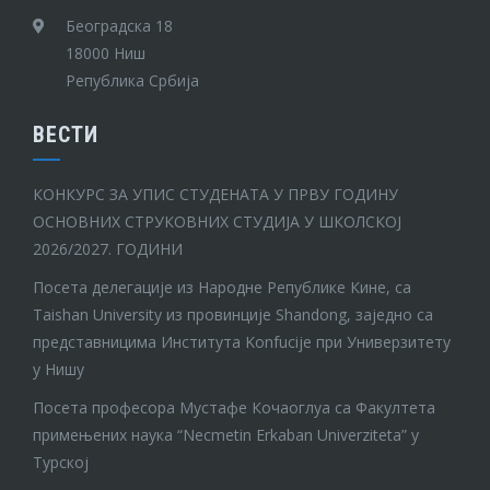
Београдска 18
18000 Ниш
Република Србија
ВЕСТИ
КОНКУРС ЗА УПИС СТУДЕНАТА У ПРВУ ГОДИНУ
ОСНОВНИХ СТРУКОВНИХ СТУДИЈА У ШКОЛСКОЈ
2026/2027. ГОДИНИ
Посета делегације из Народне Републике Кине, са
Taishan University из провинције Shandong, заједно са
представницима Института Konfucije при Универзитету
у Нишу
Посета професора Мустафе Кочаоглуа са Факултета
примењених наука “Necmetin Erkaban Univerziteta” у
Турској