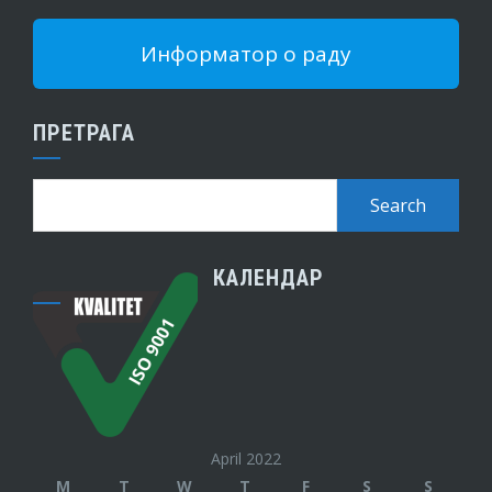
Информатор о раду
ПРЕТРАГА
КАЛЕНДАР
April 2022
M
T
W
T
F
S
S