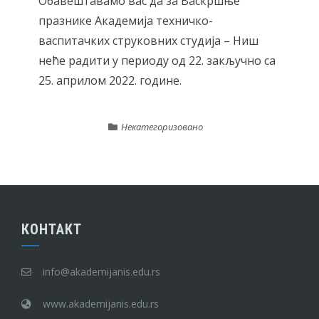
Обавештавамо вас да за Васкршње
празнике Академија техничко-
васпитачких струковних студија – Ниш
неће радити у периоду од 22. закључно са
25. априлом 2022. године.
Некатегоризовано
КОНТАКТ
info@akademijanis.edu.rs
www.akademijanis.edu.rs