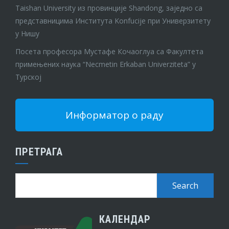
Taishan University из провинције Shandong, заједно са
представницима Института Konfucije при Универзитету
у Нишу
Посета професора Мустафе Кочаоглуа са Факултета
примењених наука “Necmetin Erkaban Univerziteta” у
Турској
Информатор о раду
ПРЕТРАГА
КАЛЕНДАР