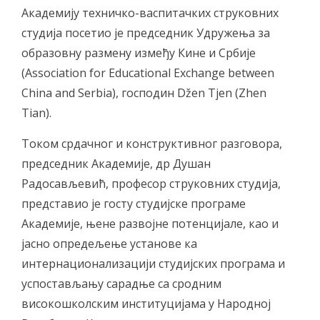
Академију техничко-васпитачких струковних
студија посетио је председник Удружења за
образовну размену између Кине и Србије
(Association for Educational Exchange between
China and Serbia), господин Džen Tjen (Zhen
Tian).
Током срдачног и конструктивног разговора,
председник Академије, др Душан
Радосављевић, професор струковних студија,
представио је госту студијске програме
Академије, њене развојне потенцијале, као и
јасно опредељење установе ка
интернационализацији студијских програма и
успостављању сарадње са сродним
високошколским институцијама у Народној