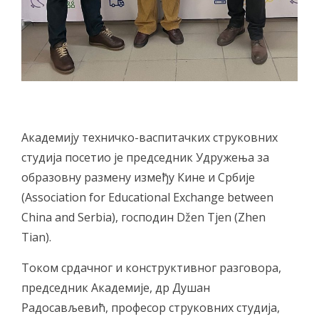
Академију техничко-васпитачких струковних
студија посетио је председник Удружења за
образовну размену између Кине и Србије
(Association for Educational Exchange between
China and Serbia), господин Džen Tjen (Zhen
Tian).
Током срдачног и конструктивног разговора,
председник Академије, др Душан
Радосављевић, професор струковних студија,