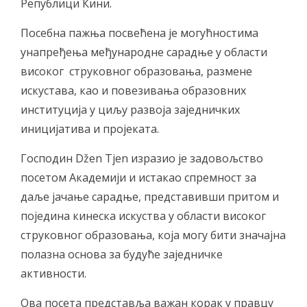
Републици Кини.
Посебна пажња посвећена је могућностима
унапређења међународне сарадње у области
високог струковног образовања, размене
искустава, као и повезивања образовних
институција у циљу развоја заједничких
иницијатива и пројеката.
Господин Džen Tjen изразио је задовољство
посетом Академији и истакао спремност за
даље јачање сарадње, представивши притом и
поједина кинеска искуства у области високог
струковног образовања, која могу бити значајна
полазна основа за будуће заједничке
активности.
Ова посета представља важан корак у правцу