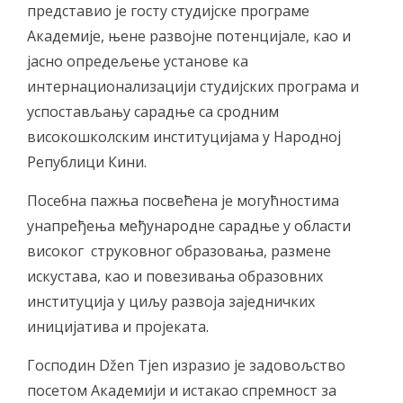
представио је госту студијске програме
Академије, њене развојне потенцијале, као и
јасно опредељење установе ка
интернационализацији студијских програма и
успостављању сарадње са сродним
високошколским институцијама у Народној
Републици Кини.
Посебна пажња посвећена је могућностима
унапређења међународне сарадње у области
високог струковног образовања, размене
искустава, као и повезивања образовних
институција у циљу развоја заједничких
иницијатива и пројеката.
Господин Džen Tjen изразио је задовољство
посетом Академији и истакао спремност за