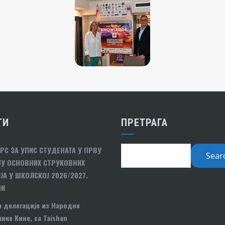
ТИ
ПРЕТРАГА
РС ЗА УПИС СТУДЕНАТА У ПРВУ
У ОСНОВНИХ СТРУКОВНИХ
ЈА У ШКОЛСКОЈ 2026/2027.
НИ
а делегације из Народне
ике Кине, са Taishan