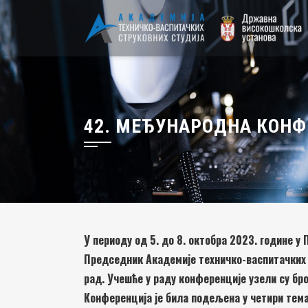
42. МЕЂУНАРОДНА КОНФ
У периоду од 5. до 8. октобра 2023. године у
Председник Академије техничко-васпитачких 
рад. Учешће у раду конференције узели су бр
Конференција је била подељена у четири темат