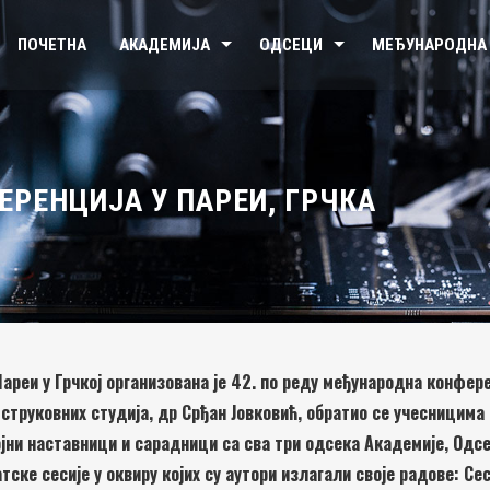
ПОЧЕТНА
АКАДЕМИЈА
ОДСЕЦИ
МЕЂУНАРОДНА
ЕРЕНЦИЈА У ПАРЕИ, ГРЧКА
 Пареи у Грчкој организована је 42. по реду међународна конфер
струковних студија, др Срђан Јовковић, обратио се учесницима
ојни наставници и сарадници са сва три одсека Академије, Одс
ске сесије у оквиру којих су аутори излагали своје радове: Сес