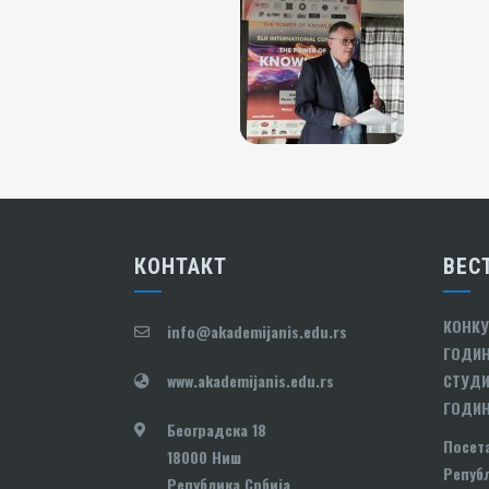
КОНТАКТ
ВЕС
КОНКУ
info@akademijanis.edu.rs
ГОДИН
www.akademijanis.edu.rs
СТУДИ
ГОДИ
Београдска 18
Посет
18000 Ниш
Републ
Република Србија