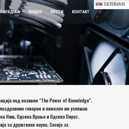
SERBIAN
 САРАДЊА
ВИДЕО
ВЕСТИ
КОНТАКТ
енција под називом “The Power of Knowledge”.
 поздравним говором и пожелео им успешан
ека Ниш, Одсека Врање и Одсека Пирот.
ија за друштвене науке, Сесија за