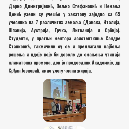
Дарко Димитријевић, Вељко Стефановић и Немања
Ценић узели су учешће у хакатону заједно са 65
учесника из 7 различитих земаља (Данска, Италија,
Шпанија, Аустрија, Грчка, Литванија и Србија).
Студенти, у пратњи ментора асистенткиње Сандре
Станковић, такмичили су се и предлагали најбоља
решења и идеје које би довеле до смањења утицаја
климатских промена, док је председник Академије, др
Срђан Јовковић, имао улогу члана жирија.