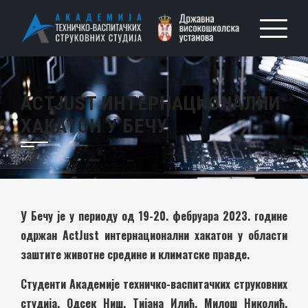
ACTJUST ИНТЕРНАЦИОНАЛНИ
ХАКАТОН У БЕЧУ
У Бечу је у периоду од 19-20. фебруара 2023. године
одржан ActJust интернационални хакатон у области
заштите животне средине и климатске правде.
Студенти Академије техничко-васпитачких струковних
студија, Одсек Ниш, Тијана Илић, Милош Николић,