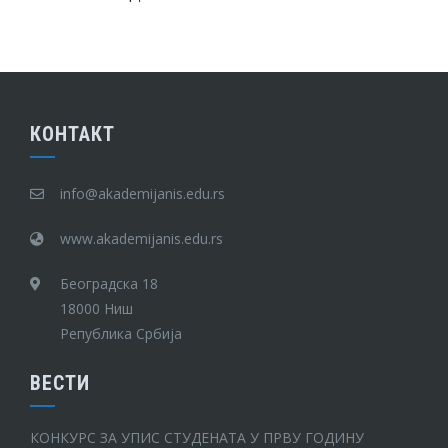
КОНТАКТ
info@akademijanis.edu.rs
www.akademijanis.edu.rs
Београдска 18
18000 Ниш
Република Србија
ВЕСТИ
КОНКУРС ЗА УПИС СТУДЕНАТА У ПРВУ ГОДИНУ