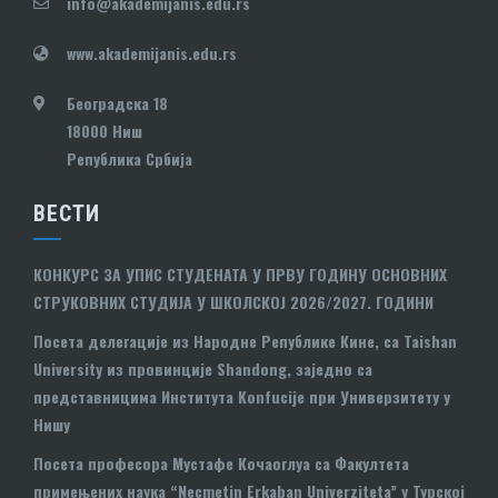
info@akademijanis.edu.rs
www.akademijanis.edu.rs
Београдска 18
18000 Ниш
Република Србија
ВЕСТИ
КОНКУРС ЗА УПИС СТУДЕНАТА У ПРВУ ГОДИНУ ОСНОВНИХ
СТРУКОВНИХ СТУДИЈА У ШКОЛСКОЈ 2026/2027. ГОДИНИ
Посета делегације из Народне Републике Кине, са Taishan
University из провинције Shandong, заједно са
представницима Института Konfucije при Универзитету у
Нишу
Посета професора Мустафе Кочаоглуа са Факултета
примењених наука “Necmetin Erkaban Univerziteta” у Турској