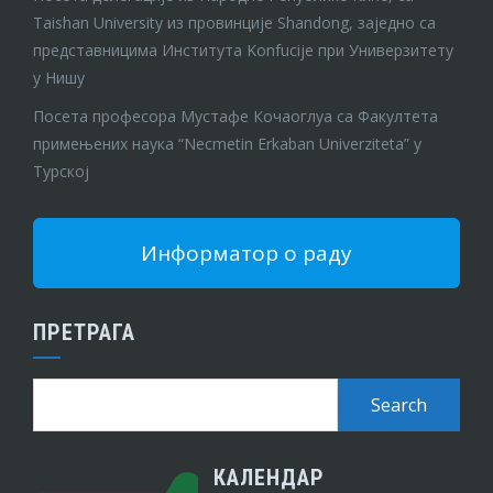
Taishan University из провинције Shandong, заједно са
представницима Института Konfucije при Универзитету
у Нишу
Посета професора Мустафе Кочаоглуа са Факултета
примењених наука “Necmetin Erkaban Univerziteta” у
Турској
Информатор о раду
ПРЕТРАГА
КАЛЕНДАР