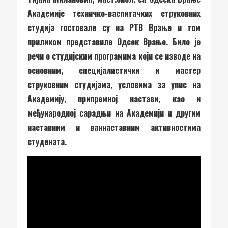
Академије техничко-васпитачких струковних
студија гостовале су на РТВ Врање и том
приликом представиле Одсек Врање. Било је
речи о студијским програмима који се изводе на
основним, специјалистички и мастер
струковним студијама, условима за упис на
Академију, припремној настави, као и
међународној сарадњи на Академији и другим
наставним и ваннаставним активностима
студената.