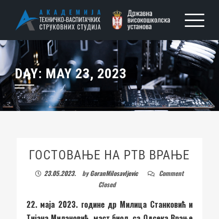
DAY:
MAY 23, 2023
ГОСТОВАЊЕ НА РТВ ВРАЊЕ
23.05.2023.
by
GoranMilosavljevic
Comment
Closed
22. маја 2023. године др Милица Станковић и
Тијана Милановић, маст.биол. са Одсека Врање