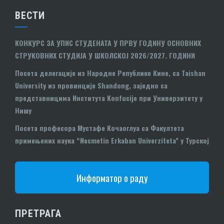
ВЕСТИ
КОНКУРС ЗА УПИС СТУДЕНАТА У ПРВУ ГОДИНУ ОСНОВНИХ
СТРУКОВНИХ СТУДИЈА У ШКОЛСКОЈ 2026/2027. ГОДИНИ
Посета делегације из Народне Републике Кине, са Taishan
University из провинције Shandong, заједно са
представницима Института Konfucije при Универзитету у
Нишу
Посета професора Мустафе Кочаоглуа са Факултета
примењених наука “Necmetin Erkaban Univerziteta” у Турској
Информатор о раду
ПРЕТРАГА