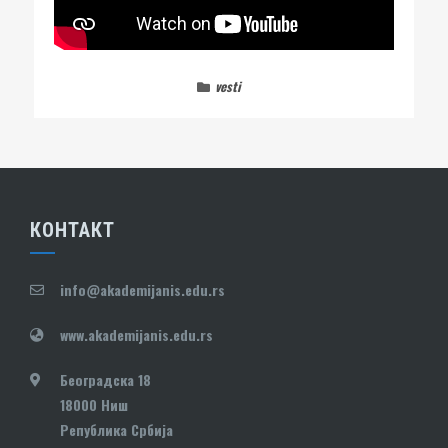
vesti
КОНТАКТ
info@akademijanis.edu.rs
www.akademijanis.edu.rs
Београдска 18
18000 Ниш
Република Србија