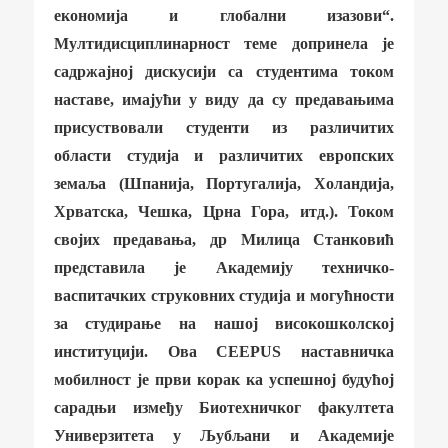
економија и глобални изазови“.
Мултидисциплинарност теме допринела је
садржајној дискусији са студентима током
наставе, имајући у виду да су предавањима
присуствовали студенти из различитих
области студија и различитих европских
земаља (Шпанија, Португалија, Холандија,
Хрватска, Чешка, Црна Гора, итд.). Током
својих предавања, др Милица Станковић
представила је Академију техничко-
васпитачких струковних студија и могућности
за студирање на нашој високошколској
институцији. Ова CEEPUS наставничка
мобилност је први корак ка успешној будућој
сарадњи између Биотехничког факултета
Универзитета у Љубљани и Академије