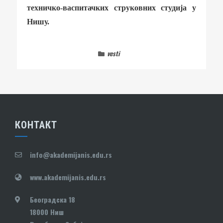
техничко-васпитачких струковних студија у
Нишу.
vesti
КОНТАКТ
info@akademijanis.edu.rs
www.akademijanis.edu.rs
Београдска 18
18000 Ниш