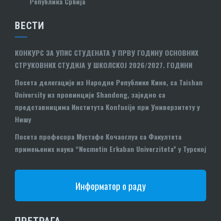
Република Србија
ВЕСТИ
КОНКУРС ЗА УПИС СТУДЕНАТА У ПРВУ ГОДИНУ ОСНОВНИХ
СТРУКОВНИХ СТУДИЈА У ШКОЛСКОЈ 2026/2027. ГОДИНИ
Посета делегације из Народне Републике Кине, са Taishan
University из провинције Shandong, заједно са
представницима Института Konfucije при Универзитету у
Нишу
Посета професора Мустафе Кочаоглуа са Факултета
примењених наука “Necmetin Erkaban Univerziteta” у Турској
Информатор о раду
ПРЕТРАГА