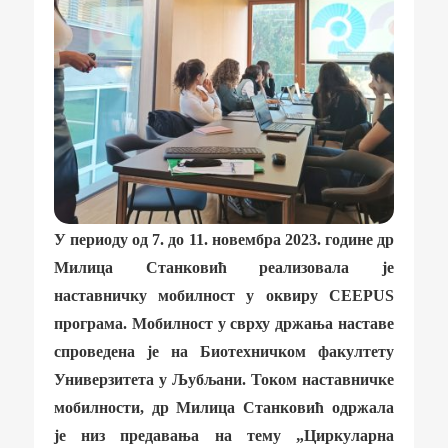
У периоду од 7. до 11. новембра 2023. године др
Милица Станковић реализовала је
наставничку мобилност у оквиру CEEPUS
програма. Мобилност у сврху држања наставе
спроведена је на Биотехничком факултету
Универзитета у Љубљани. Током наставничке
мобилности, др Милица Станковић одржала
је низ предавања на тему „Циркуларна